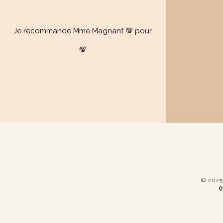
Je recommande Mme Magnant 💯 pour
💯
​© 202
0